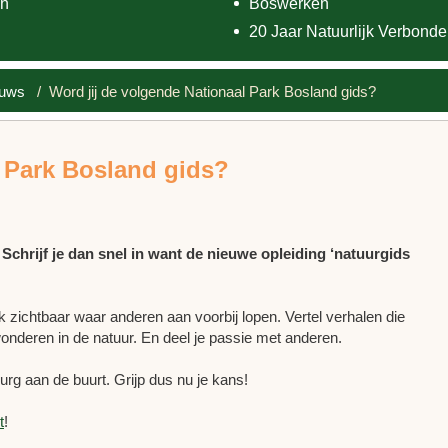
n
Boswerken
20 Jaar Natuurlijk Verbond
euws
/ Word jij de volgende Nationaal Park Bosland gids?
l Park Bosland gids?
Schrijf je dan snel in want de nieuwe opleiding ‘natuurgids
 zichtbaar waar anderen aan voorbij lopen. Vertel verhalen die
 wonderen in de natuur. En deel je passie met anderen.
urg aan de buurt. Grijp dus nu je kans!
t
!