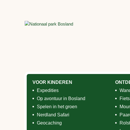
VOOR KINDEREN
ONTD
Expedities
Wand
Op avontuur in Bosland
Fiet
Spelen in het groen
Moun
Nerdland Safari
Paar
Geocaching
Rols