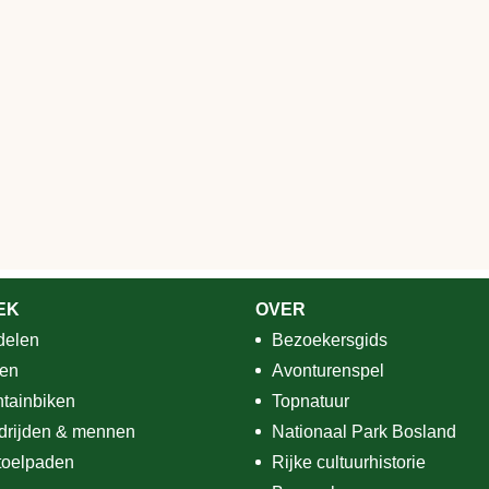
Zoeken
EK
OVER
elen
Bezoekersgids
sen
Avonturenspel
tainbiken
Topnatuur
drijden & mennen
Nationaal Park Bosland
toelpaden
Rijke cultuurhistorie