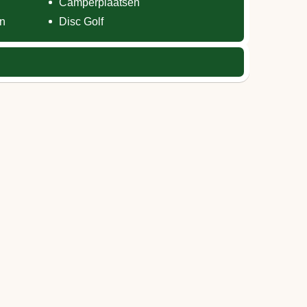
Camperplaatsen
en
Disc Golf