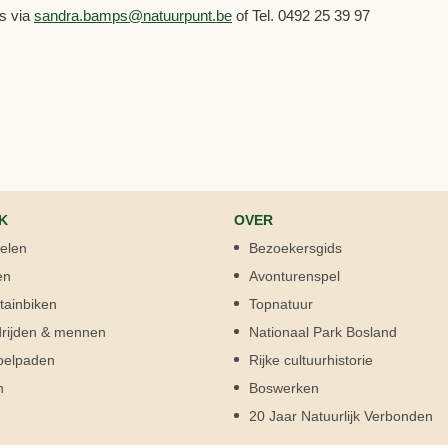
ps via
sandra.bamps@natuurpunt.be
of Tel. 0492 25 39 97
K
OVER
elen
Bezoekersgids
en
Avonturenspel
ainbiken
Topnatuur
rijden & mennen
Nationaal Park Bosland
oelpaden
Rijke cultuurhistorie
n
Boswerken
20 Jaar Natuurlijk Verbonden