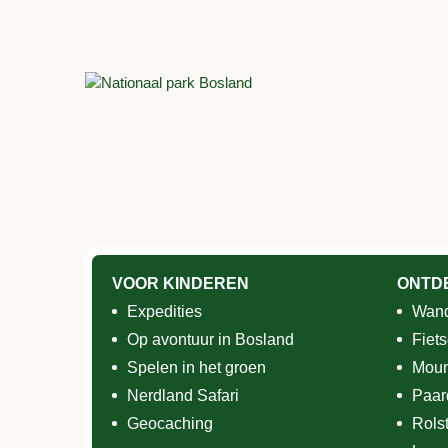
VOOR KINDEREN
ONTD
Expedities
Wand
Op avontuur in Bosland
Fiet
Spelen in het groen
Moun
Nerdland Safari
Paar
Geocaching
Rols