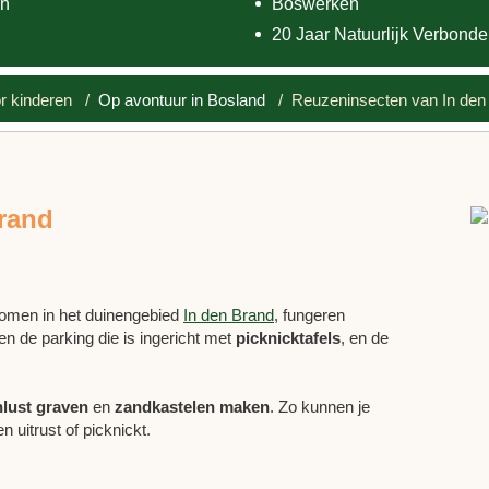
n
Boswerken
20 Jaar Natuurlijk Verbond
 kinderen
/
Op avontuur in Bosland
/ Reuzeninsecten van In den
rand
komen in het duinengebied
In den Brand
, fungeren
sen de parking die is ingericht met
picknicktafels
, en de
nlust graven
en
zandkastelen maken
. Zo kunnen je
ven uitrust of picknickt.