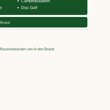
Camperplaatsen
en
Disc Golf
 Brand