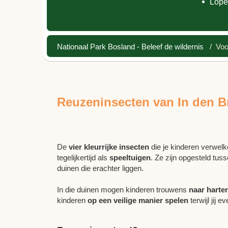
Lope
Nationaal Park Bosland - Beleef de wildernis
/ Voor
Reuzeninsecten van In den B
De
vier kleurrijke insecten
die je kinderen verwel
tegelijkertijd als
speeltuigen
. Ze zijn opgesteld tus
duinen die erachter liggen.
In die duinen mogen kinderen trouwens
naar harte
kinderen
op een veilige manier spelen
terwijl jij e