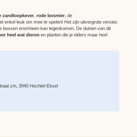
e zandloopkever
,
rode bosmier
, de
iet enkel leuk om mee te spelen! Het zijn uitvergrote versies
n de bossen eromheen kan tegenkomen. De duinen van dit
oor heel wat dieren
en planten die je elders maar heel
raat z/n, 3940 Hechtel-Eksel