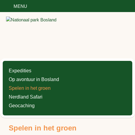
MENU
VOOR KINDEREN
ONTDEK
OVER
GASTVRIJ
Nieuws
-
Contact
Partnerlogin
Expedities
Op avontuur in Bosland
Spelen in het groen
Nerdland Safari
Geocaching
Spelen in het groen